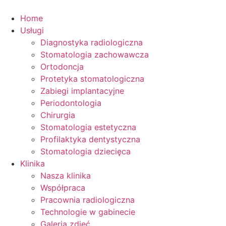
Przejdź
do
Home
treści
Usługi
Diagnostyka radiologiczna
Stomatologia zachowawcza
Ortodoncja
Protetyka stomatologiczna
Zabiegi implantacyjne
Periodontologia
Chirurgia
Stomatologia estetyczna
Profilaktyka dentystyczna
Stomatologia dziecięca
Klinika
Nasza klinika
Współpraca
Pracownia radiologiczna
Technologie w gabinecie
Galeria zdjęć