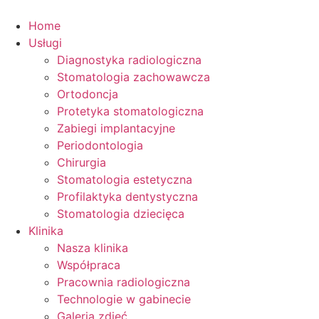
Przejdź
do
Home
treści
Usługi
Diagnostyka radiologiczna
Stomatologia zachowawcza
Ortodoncja
Protetyka stomatologiczna
Zabiegi implantacyjne
Periodontologia
Chirurgia
Stomatologia estetyczna
Profilaktyka dentystyczna
Stomatologia dziecięca
Klinika
Nasza klinika
Współpraca
Pracownia radiologiczna
Technologie w gabinecie
Galeria zdjęć